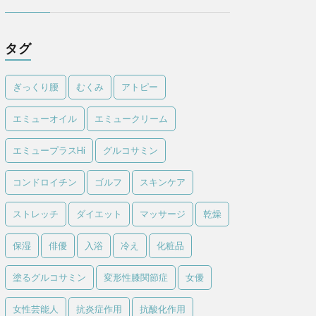
タグ
ぎっくり腰
むくみ
アトピー
エミューオイル
エミュークリーム
エミュープラスHi
グルコサミン
コンドロイチン
ゴルフ
スキンケア
ストレッチ
ダイエット
マッサージ
乾燥
保湿
俳優
入浴
冷え
化粧品
塗るグルコサミン
変形性膝関節症
女優
女性芸能人
抗炎症作用
抗酸化作用