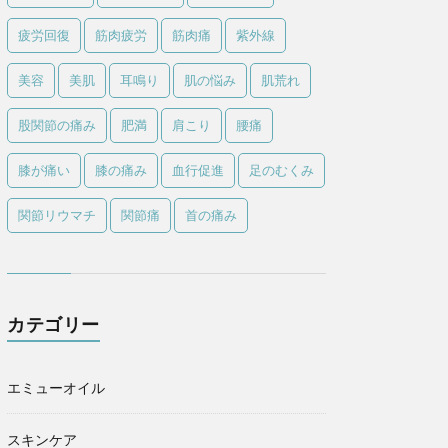
疲労回復
筋肉疲労
筋肉痛
紫外線
美容
美肌
耳鳴り
肌の悩み
肌荒れ
股関節の痛み
肥満
肩こり
腰痛
膝が痛い
膝の痛み
血行促進
足のむくみ
関節リウマチ
関節痛
首の痛み
カテゴリー
エミューオイル
スキンケア