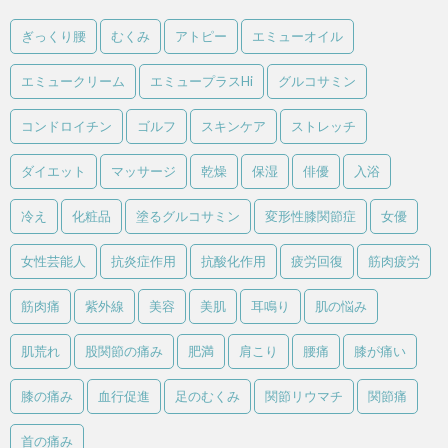
ぎっくり腰
むくみ
アトピー
エミューオイル
エミュークリーム
エミュープラスHi
グルコサミン
コンドロイチン
ゴルフ
スキンケア
ストレッチ
ダイエット
マッサージ
乾燥
保湿
俳優
入浴
冷え
化粧品
塗るグルコサミン
変形性膝関節症
女優
女性芸能人
抗炎症作用
抗酸化作用
疲労回復
筋肉疲労
筋肉痛
紫外線
美容
美肌
耳鳴り
肌の悩み
肌荒れ
股関節の痛み
肥満
肩こり
腰痛
膝が痛い
膝の痛み
血行促進
足のむくみ
関節リウマチ
関節痛
首の痛み