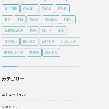
疲労回復
筋肉疲労
筋肉痛
紫外線
美容
美肌
耳鳴り
肌の悩み
肌荒れ
股関節の痛み
肥満
肩こり
腰痛
膝が痛い
膝の痛み
血行促進
足のむくみ
関節リウマチ
関節痛
首の痛み
カテゴリー
エミューオイル
スキンケア