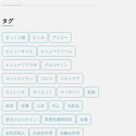
タグ
ぎっくり腰
むくみ
アトピー
エミューオイル
エミュークリーム
エミュープラスHi
グルコサミン
コンドロイチン
ゴルフ
スキンケア
ストレッチ
ダイエット
マッサージ
乾燥
保湿
俳優
入浴
冷え
化粧品
塗るグルコサミン
変形性膝関節症
女優
女性芸能人
抗炎症作用
抗酸化作用