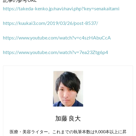
https://takeda-kenko.jp/navi/navi.php?key=senakaitami
https://kuukai3.com/2019/03/26/post-8537/
https://www.youtube.com/watch?v=c4szHAbuCcA
https://www.youtube.com/watch?v=7ea23Ztg6p4
加藤 良大
医療・美容ライター。これまでの執筆本数は9,000本以上に昇