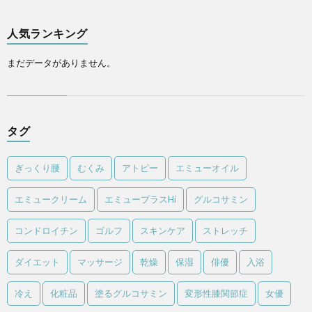
人気ランキング
まだデータがありません。
タグ
ぎっくり腰
むくみ
アトピー
エミューオイル
エミュークリーム
エミュープラスHi
グルコサミン
コンドロイチン
ゴルフ
スキンケア
ストレッチ
ダイエット
マッサージ
乾燥
保湿
俳優
入浴
冷え
化粧品
塗るグルコサミン
変形性膝関節症
女優