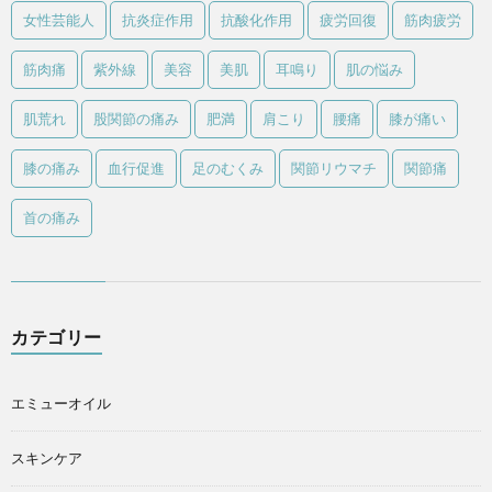
女性芸能人
抗炎症作用
抗酸化作用
疲労回復
筋肉疲労
筋肉痛
紫外線
美容
美肌
耳鳴り
肌の悩み
肌荒れ
股関節の痛み
肥満
肩こり
腰痛
膝が痛い
膝の痛み
血行促進
足のむくみ
関節リウマチ
関節痛
首の痛み
カテゴリー
エミューオイル
スキンケア