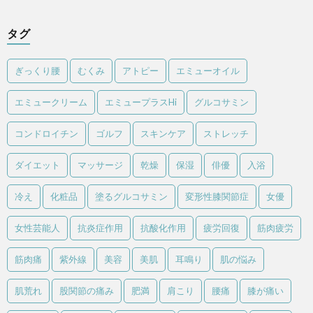
タグ
ぎっくり腰
むくみ
アトピー
エミューオイル
エミュークリーム
エミュープラスHi
グルコサミン
コンドロイチン
ゴルフ
スキンケア
ストレッチ
ダイエット
マッサージ
乾燥
保湿
俳優
入浴
冷え
化粧品
塗るグルコサミン
変形性膝関節症
女優
女性芸能人
抗炎症作用
抗酸化作用
疲労回復
筋肉疲労
筋肉痛
紫外線
美容
美肌
耳鳴り
肌の悩み
肌荒れ
股関節の痛み
肥満
肩こり
腰痛
膝が痛い