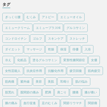
タグ
ぎっくり腰
むくみ
アトピー
エミューオイル
エミュークリーム
エミュープラスHi
グルコサミン
コンドロイチン
ゴルフ
スキンケア
ストレッチ
ダイエット
マッサージ
乾燥
保湿
俳優
入浴
冷え
化粧品
塗るグルコサミン
変形性膝関節症
女優
女性芸能人
抗炎症作用
抗酸化作用
疲労回復
筋肉疲労
筋肉痛
紫外線
美容
美肌
耳鳴り
肌の悩み
肌荒れ
股関節の痛み
肥満
肩こり
腰痛
膝が痛い
膝の痛み
血行促進
足のむくみ
関節リウマチ
関節痛