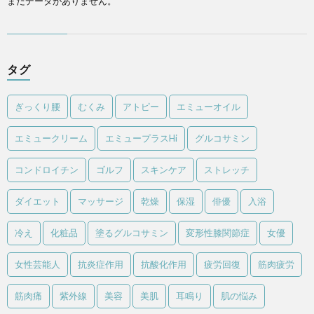
まだデータがありません。
タグ
ぎっくり腰
むくみ
アトピー
エミューオイル
エミュークリーム
エミュープラスHi
グルコサミン
コンドロイチン
ゴルフ
スキンケア
ストレッチ
ダイエット
マッサージ
乾燥
保湿
俳優
入浴
冷え
化粧品
塗るグルコサミン
変形性膝関節症
女優
女性芸能人
抗炎症作用
抗酸化作用
疲労回復
筋肉疲労
筋肉痛
紫外線
美容
美肌
耳鳴り
肌の悩み