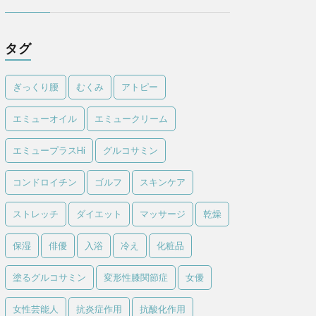
タグ
ぎっくり腰
むくみ
アトピー
エミューオイル
エミュークリーム
エミュープラスHi
グルコサミン
コンドロイチン
ゴルフ
スキンケア
ストレッチ
ダイエット
マッサージ
乾燥
保湿
俳優
入浴
冷え
化粧品
塗るグルコサミン
変形性膝関節症
女優
女性芸能人
抗炎症作用
抗酸化作用