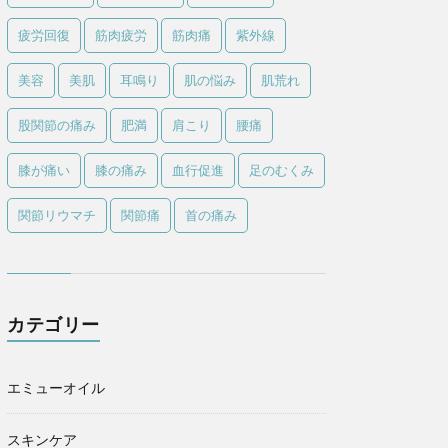
疲労回復
筋肉疲労
筋肉痛
紫外線
美容
美肌
耳鳴り
肌の悩み
肌荒れ
股関節の痛み
肥満
肩こり
腰痛
膝が痛い
膝の痛み
血行促進
足のむくみ
関節リウマチ
関節痛
首の痛み
カテゴリー
エミューオイル
スキンケア