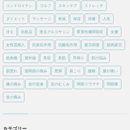
コンドロイチン
ゴルフ
スキンケア
ストレッチ
ダイエット
マッサージ
乾燥
保湿
俳優
入浴
冷え
化粧品
塗るグルコサミン
変形性膝関節症
女優
女性芸能人
抗炎症作用
抗酸化作用
疲労回復
筋肉疲労
筋肉痛
紫外線
美容
美肌
耳鳴り
肌の悩み
肌荒れ
股関節の痛み
肥満
肩こり
腰痛
膝が痛い
膝の痛み
血行促進
足のむくみ
関節リウマチ
関節痛
首の痛み
カテゴリー