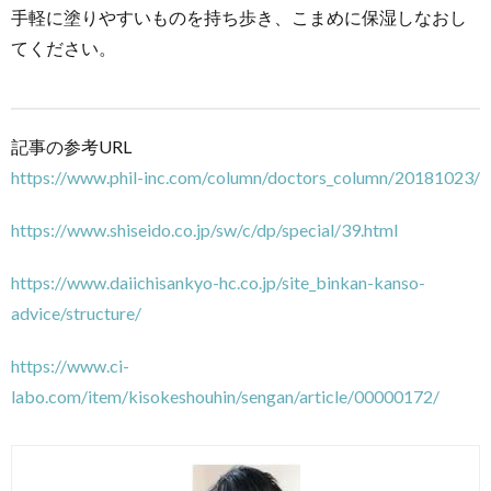
手軽に塗りやすいものを持ち歩き、こまめに保湿しなおし
てください。
記事の参考URL
https://www.phil-inc.com/column/doctors_column/20181023/
https://www.shiseido.co.jp/sw/c/dp/special/39.html
https://www.daiichisankyo-hc.co.jp/site_binkan-kanso-
advice/structure/
https://www.ci-
labo.com/item/kisokeshouhin/sengan/article/00000172/