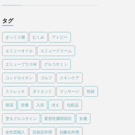
タグ
ぎっくり腰
むくみ
アトピー
エミューオイル
エミュークリーム
エミュープラスHi
グルコサミン
コンドロイチン
ゴルフ
スキンケア
ストレッチ
ダイエット
マッサージ
乾燥
保湿
俳優
入浴
冷え
化粧品
塗るグルコサミン
変形性膝関節症
女優
女性芸能人
抗炎症作用
抗酸化作用