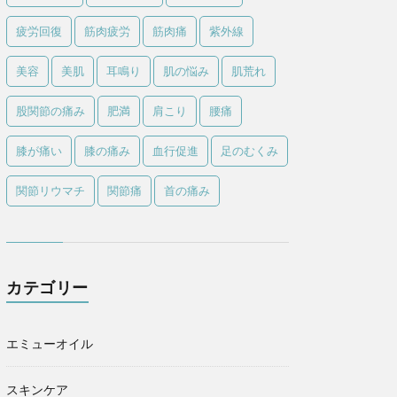
疲労回復
筋肉疲労
筋肉痛
紫外線
美容
美肌
耳鳴り
肌の悩み
肌荒れ
股関節の痛み
肥満
肩こり
腰痛
膝が痛い
膝の痛み
血行促進
足のむくみ
関節リウマチ
関節痛
首の痛み
カテゴリー
エミューオイル
スキンケア