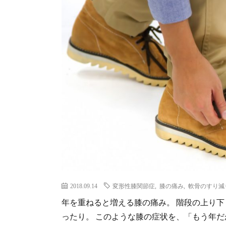
2018.09.14
変形性膝関節症
,
膝の痛み
,
軟骨のすり減
年を重ねると増える膝の痛み。 階段の上り
ったり。 このような膝の症状を、「もう年