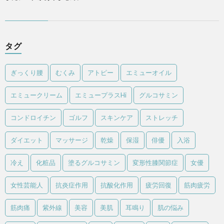
タグ
ぎっくり腰
むくみ
アトピー
エミューオイル
エミュークリーム
エミュープラスHi
グルコサミン
コンドロイチン
ゴルフ
スキンケア
ストレッチ
ダイエット
マッサージ
乾燥
保湿
俳優
入浴
冷え
化粧品
塗るグルコサミン
変形性膝関節症
女優
女性芸能人
抗炎症作用
抗酸化作用
疲労回復
筋肉疲労
筋肉痛
紫外線
美容
美肌
耳鳴り
肌の悩み