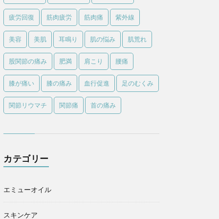
疲労回復
筋肉疲労
筋肉痛
紫外線
美容
美肌
耳鳴り
肌の悩み
肌荒れ
股関節の痛み
肥満
肩こり
腰痛
膝が痛い
膝の痛み
血行促進
足のむくみ
関節リウマチ
関節痛
首の痛み
カテゴリー
エミューオイル
スキンケア