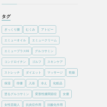
タグ
ぎっくり腰
むくみ
アトピー
エミューオイル
エミュークリーム
エミュープラスHi
グルコサミン
コンドロイチン
ゴルフ
スキンケア
ストレッチ
ダイエット
マッサージ
乾燥
保湿
俳優
入浴
冷え
化粧品
塗るグルコサミン
変形性膝関節症
女優
女性芸能人
抗炎症作用
抗酸化作用