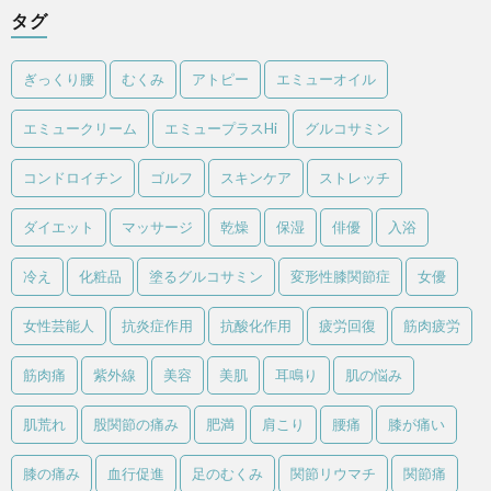
タグ
ぎっくり腰
むくみ
アトピー
エミューオイル
エミュークリーム
エミュープラスHi
グルコサミン
コンドロイチン
ゴルフ
スキンケア
ストレッチ
ダイエット
マッサージ
乾燥
保湿
俳優
入浴
冷え
化粧品
塗るグルコサミン
変形性膝関節症
女優
女性芸能人
抗炎症作用
抗酸化作用
疲労回復
筋肉疲労
筋肉痛
紫外線
美容
美肌
耳鳴り
肌の悩み
肌荒れ
股関節の痛み
肥満
肩こり
腰痛
膝が痛い
膝の痛み
血行促進
足のむくみ
関節リウマチ
関節痛