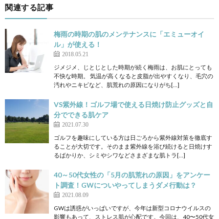
関連する記事
梅雨の時期の肌のメンテナンスに「エミューオイ
ル」が使える！
2018.05.21
ジメジメ、じとじとした時期が続く梅雨は、お肌にとっても
不快な時期。 気温が高くなると皮脂が出やすくなり、毛穴の
汚れやニキビなど、肌荒れの原因になりがち[…]
VS紫外線！ゴルフ場で使える日焼け防止グッズと自
分でできる肌ケア
2021.07.30
ゴルフを趣味にしている方は日ごろから紫外線対策を徹底す
ることが大切です。そのまま紫外線を浴び続けると日焼けす
るばかりか、シミやシワなどさまざまな肌トラ[…]
40～50代女性の「5月の肌荒れの原因」をアンケー
ト調査！GWについやってしまうダメ行動は？
2021.08.09
GWは誘惑がいっぱいですが、今年は新型コロナウイルスの
影響もあって、ストレス肌が心配です。今回は、40〜50代女