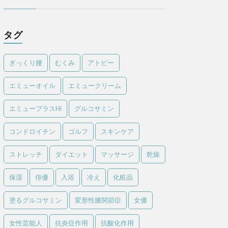
タグ
ぎっくり腰
むくみ
アトピー
エミューオイル
エミュークリーム
エミュープラスHi
グルコサミン
コンドロイチン
ゴルフ
スキンケア
ストレッチ
ダイエット
マッサージ
乾燥
保湿
俳優
入浴
冷え
化粧品
塗るグルコサミン
変形性膝関節症
女優
女性芸能人
抗炎症作用
抗酸化作用