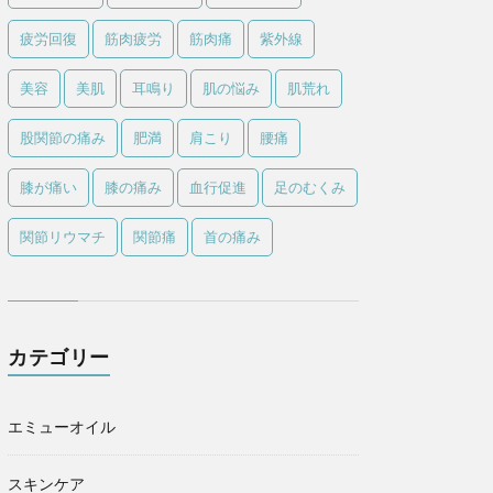
疲労回復
筋肉疲労
筋肉痛
紫外線
美容
美肌
耳鳴り
肌の悩み
肌荒れ
股関節の痛み
肥満
肩こり
腰痛
膝が痛い
膝の痛み
血行促進
足のむくみ
関節リウマチ
関節痛
首の痛み
カテゴリー
エミューオイル
スキンケア