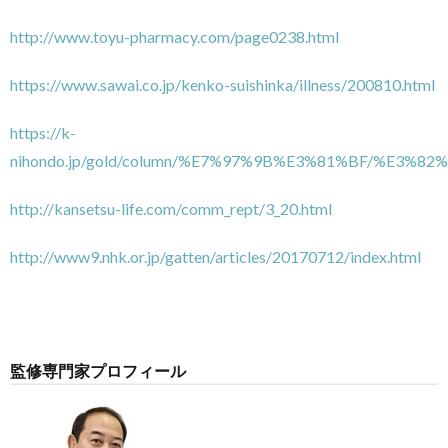
http://www.toyu-pharmacy.com/page0238.html
https://www.sawai.co.jp/kenko-suishinka/illness/200810.html
https://k-
nihondo.jp/gold/column/%E7%97%9B%E3%81%BF/%E
http://kansetsu-life.com/comm_rept/3_20.html
http://www9.nhk.or.jp/gatten/articles/20170712/index.html
監修専門家プロフィール