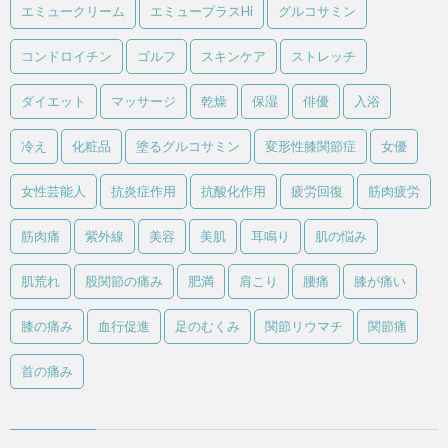
エミュークリーム
エミュープラスHi
グルコサミン
コンドロイチン
ゴルフ
スキンケア
ストレッチ
ダイエット
マッサージ
乾燥
保湿
俳優
入浴
冷え
化粧品
塗るグルコサミン
変形性膝関節症
女優
女性芸能人
抗炎症作用
抗酸化作用
疲労回復
筋肉疲労
筋肉痛
紫外線
美容
美肌
耳鳴り
肌の悩み
肌荒れ
股関節の痛み
肥満
肩こり
腰痛
膝が痛い
膝の痛み
血行促進
足のむくみ
関節リウマチ
関節痛
首の痛み