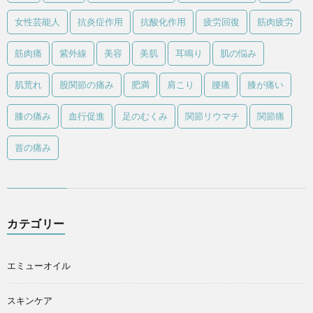
女性芸能人
抗炎症作用
抗酸化作用
疲労回復
筋肉疲労
筋肉痛
紫外線
美容
美肌
耳鳴り
肌の悩み
肌荒れ
股関節の痛み
肥満
肩こり
腰痛
膝が痛い
膝の痛み
血行促進
足のむくみ
関節リウマチ
関節痛
首の痛み
カテゴリー
エミューオイル
スキンケア