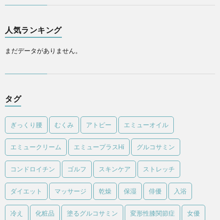
人気ランキング
まだデータがありません。
タグ
ぎっくり腰
むくみ
アトピー
エミューオイル
エミュークリーム
エミュープラスHi
グルコサミン
コンドロイチン
ゴルフ
スキンケア
ストレッチ
ダイエット
マッサージ
乾燥
保湿
俳優
入浴
冷え
化粧品
塗るグルコサミン
変形性膝関節症
女優