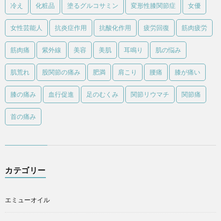
冷え
化粧品
塗るグルコサミン
変形性膝関節症
女優
女性芸能人
抗炎症作用
抗酸化作用
疲労回復
筋肉疲労
筋肉痛
紫外線
美容
美肌
耳鳴り
肌の悩み
肌荒れ
股関節の痛み
肥満
肩こり
腰痛
膝が痛い
膝の痛み
血行促進
足のむくみ
関節リウマチ
関節痛
首の痛み
カテゴリー
エミューオイル