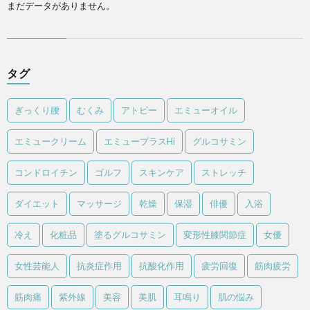
まだデータがありません。
タグ
ぎっくり腰
むくみ
アトピー
エミューオイル
エミュークリーム
エミュープラスHi
グルコサミン
コンドロイチン
ゴルフ
スキンケア
ストレッチ
ダイエット
マッサージ
乾燥
保湿
俳優
入浴
冷え
化粧品
塗るグルコサミン
変形性膝関節症
女優
女性芸能人
抗炎症作用
抗酸化作用
疲労回復
筋肉疲労
筋肉痛
紫外線
美容
美肌
耳鳴り
肌の悩み