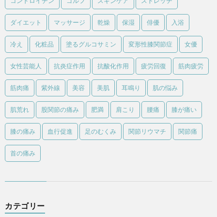
コンドロイチン
ゴルフ
スキンケア
ストレッチ
ダイエット
マッサージ
乾燥
保湿
俳優
入浴
冷え
化粧品
塗るグルコサミン
変形性膝関節症
女優
女性芸能人
抗炎症作用
抗酸化作用
疲労回復
筋肉疲労
筋肉痛
紫外線
美容
美肌
耳鳴り
肌の悩み
肌荒れ
股関節の痛み
肥満
肩こり
腰痛
膝が痛い
膝の痛み
血行促進
足のむくみ
関節リウマチ
関節痛
首の痛み
カテゴリー