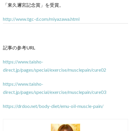
「東久邇宮記念賞」を受賞。
http://www.tgc-d.com/miyazawa.html
記事の参考URL
https://www.taisho-
direct.jp/pages/special/exercise/musclepain/cure02
https://www.taisho-
direct.jp/pages/special/exercise/musclepain/cure03
https://drdoo.net/body-diet/emu-oil-muscle-pain/