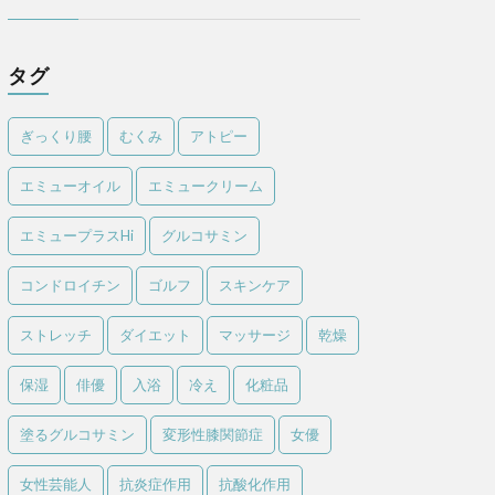
タグ
ぎっくり腰
むくみ
アトピー
エミューオイル
エミュークリーム
エミュープラスHi
グルコサミン
コンドロイチン
ゴルフ
スキンケア
ストレッチ
ダイエット
マッサージ
乾燥
保湿
俳優
入浴
冷え
化粧品
塗るグルコサミン
変形性膝関節症
女優
女性芸能人
抗炎症作用
抗酸化作用