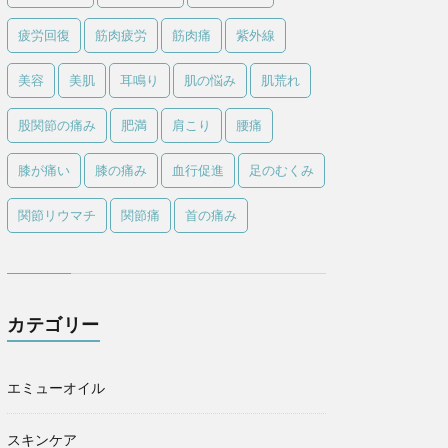
疲労回復
筋肉疲労
筋肉痛
紫外線
美容
美肌
耳鳴り
肌の悩み
肌荒れ
股関節の痛み
肥満
肩こり
腰痛
膝が痛い
膝の痛み
血行促進
足のむくみ
関節リウマチ
関節痛
首の痛み
カテゴリー
エミューオイル
スキンケア