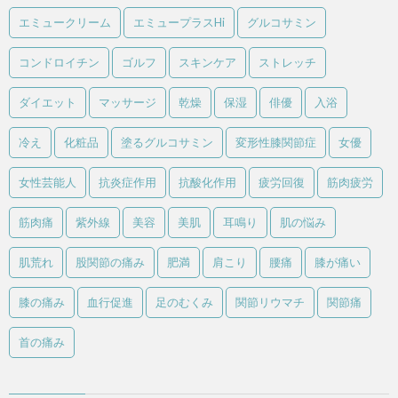
エミュークリーム
エミュープラスHi
グルコサミン
コンドロイチン
ゴルフ
スキンケア
ストレッチ
ダイエット
マッサージ
乾燥
保湿
俳優
入浴
冷え
化粧品
塗るグルコサミン
変形性膝関節症
女優
女性芸能人
抗炎症作用
抗酸化作用
疲労回復
筋肉疲労
筋肉痛
紫外線
美容
美肌
耳鳴り
肌の悩み
肌荒れ
股関節の痛み
肥満
肩こり
腰痛
膝が痛い
膝の痛み
血行促進
足のむくみ
関節リウマチ
関節痛
首の痛み