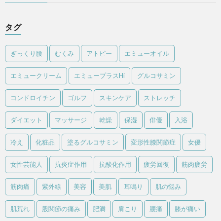
タグ
ぎっくり腰
むくみ
アトピー
エミューオイル
エミュークリーム
エミュープラスHi
グルコサミン
コンドロイチン
ゴルフ
スキンケア
ストレッチ
ダイエット
マッサージ
乾燥
保湿
俳優
入浴
冷え
化粧品
塗るグルコサミン
変形性膝関節症
女優
女性芸能人
抗炎症作用
抗酸化作用
疲労回復
筋肉疲労
筋肉痛
紫外線
美容
美肌
耳鳴り
肌の悩み
肌荒れ
股関節の痛み
肥満
肩こり
腰痛
膝が痛い