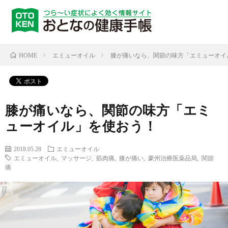
エミューオイル
膝が痛いなら、関節の味方「エミューオイ
HOME
膝が痛いなら、関節の味方「エミ
ューオイル」を使おう！
2018.05.28
エミューオイル
エミューオイル
,
マッサージ
,
筋肉痛
,
膝が痛い
,
豪州治療医薬品局
,
関節
痛