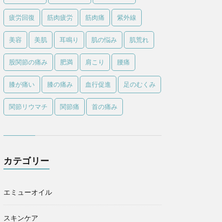
疲労回復
筋肉疲労
筋肉痛
紫外線
美容
美肌
耳鳴り
肌の悩み
肌荒れ
股関節の痛み
肥満
肩こり
腰痛
膝が痛い
膝の痛み
血行促進
足のむくみ
関節リウマチ
関節痛
首の痛み
カテゴリー
エミューオイル
スキンケア