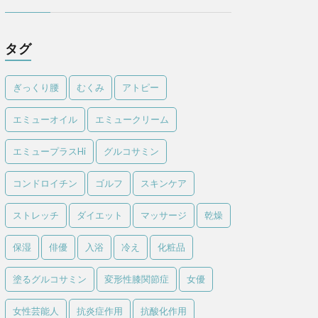
タグ
ぎっくり腰
むくみ
アトピー
エミューオイル
エミュークリーム
エミュープラスHi
グルコサミン
コンドロイチン
ゴルフ
スキンケア
ストレッチ
ダイエット
マッサージ
乾燥
保湿
俳優
入浴
冷え
化粧品
塗るグルコサミン
変形性膝関節症
女優
女性芸能人
抗炎症作用
抗酸化作用