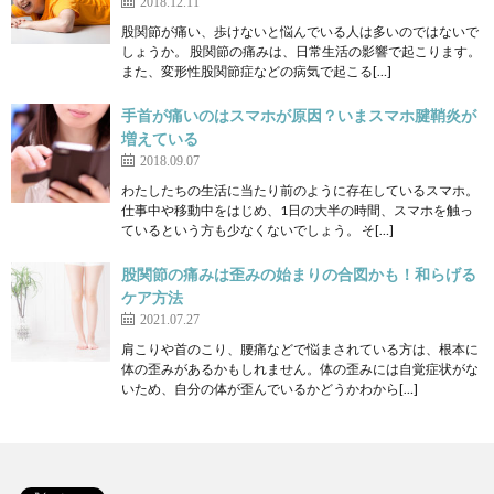
2018.12.11
股関節が痛い、歩けないと悩んでいる人は多いのではないで
しょうか。 股関節の痛みは、日常生活の影響で起こります。
また、変形性股関節症などの病気で起こる[…]
手首が痛いのはスマホが原因？いまスマホ腱鞘炎が
増えている
2018.09.07
わたしたちの生活に当たり前のように存在しているスマホ。
仕事中や移動中をはじめ、1日の大半の時間、スマホを触っ
ているという方も少なくないでしょう。 そ[…]
股関節の痛みは歪みの始まりの合図かも！和らげる
ケア方法
2021.07.27
肩こりや首のこり、腰痛などで悩まされている方は、根本に
体の歪みがあるかもしれません。体の歪みには自覚症状がな
いため、自分の体が歪んでいるかどうかわから[…]