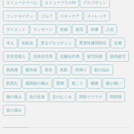
エミュークリーム
エミュープラスHi
グルコサミン
コンドロイチン
ゴルフ
スキンケア
ストレッチ
ダイエット
マッサージ
乾燥
保湿
俳優
入浴
冷え
化粧品
塗るグルコサミン
変形性膝関節症
女優
女性芸能人
抗炎症作用
抗酸化作用
疲労回復
筋肉疲労
筋肉痛
紫外線
美容
美肌
耳鳴り
肌の悩み
肌荒れ
股関節の痛み
肥満
肩こり
腰痛
膝が痛い
膝の痛み
血行促進
足のむくみ
関節リウマチ
関節痛
首の痛み