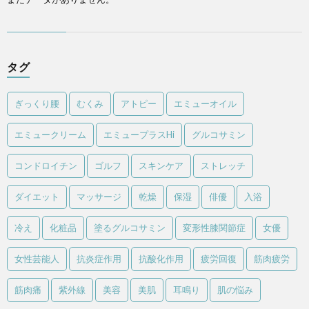
タグ
ぎっくり腰
むくみ
アトピー
エミューオイル
エミュークリーム
エミュープラスHi
グルコサミン
コンドロイチン
ゴルフ
スキンケア
ストレッチ
ダイエット
マッサージ
乾燥
保湿
俳優
入浴
冷え
化粧品
塗るグルコサミン
変形性膝関節症
女優
女性芸能人
抗炎症作用
抗酸化作用
疲労回復
筋肉疲労
筋肉痛
紫外線
美容
美肌
耳鳴り
肌の悩み