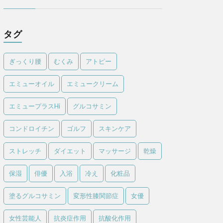
タグ
ぎっくり腰
むくみ
アトピー
エミューオイル
エミュークリーム
エミュープラスHi
グルコサミン
コンドロイチン
ゴルフ
スキンケア
ストレッチ
ダイエット
マッサージ
乾燥
保湿
俳優
入浴
冷え
化粧品
塗るグルコサミン
変形性膝関節症
女優
女性芸能人
抗炎症作用
抗酸化作用