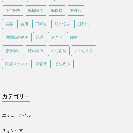
疲労回復
筋肉疲労
筋肉痛
紫外線
美容
美肌
耳鳴り
肌の悩み
肌荒れ
股関節の痛み
肥満
肩こり
腰痛
膝が痛い
膝の痛み
血行促進
足のむくみ
関節リウマチ
関節痛
首の痛み
カテゴリー
エミューオイル
スキンケア