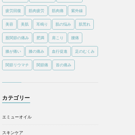
疲労回復
筋肉疲労
筋肉痛
紫外線
美容
美肌
耳鳴り
肌の悩み
肌荒れ
股関節の痛み
肥満
肩こり
腰痛
膝が痛い
膝の痛み
血行促進
足のむくみ
関節リウマチ
関節痛
首の痛み
カテゴリー
エミューオイル
スキンケア