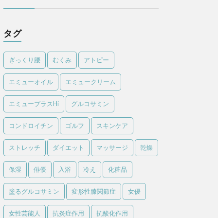
タグ
ぎっくり腰
むくみ
アトピー
エミューオイル
エミュークリーム
エミュープラスHi
グルコサミン
コンドロイチン
ゴルフ
スキンケア
ストレッチ
ダイエット
マッサージ
乾燥
保湿
俳優
入浴
冷え
化粧品
塗るグルコサミン
変形性膝関節症
女優
女性芸能人
抗炎症作用
抗酸化作用