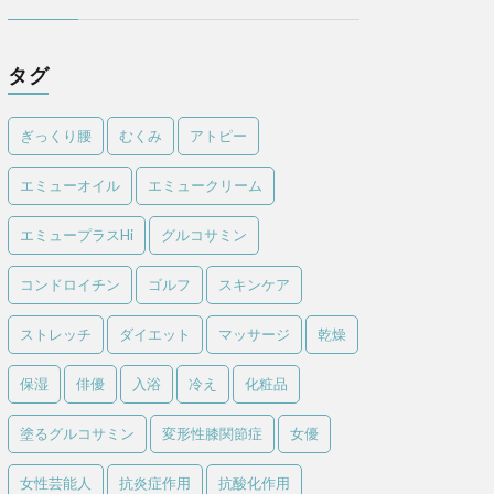
タグ
ぎっくり腰
むくみ
アトピー
エミューオイル
エミュークリーム
エミュープラスHi
グルコサミン
コンドロイチン
ゴルフ
スキンケア
ストレッチ
ダイエット
マッサージ
乾燥
保湿
俳優
入浴
冷え
化粧品
塗るグルコサミン
変形性膝関節症
女優
女性芸能人
抗炎症作用
抗酸化作用