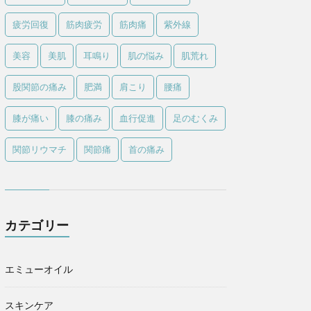
疲労回復
筋肉疲労
筋肉痛
紫外線
美容
美肌
耳鳴り
肌の悩み
肌荒れ
股関節の痛み
肥満
肩こり
腰痛
膝が痛い
膝の痛み
血行促進
足のむくみ
関節リウマチ
関節痛
首の痛み
カテゴリー
エミューオイル
スキンケア