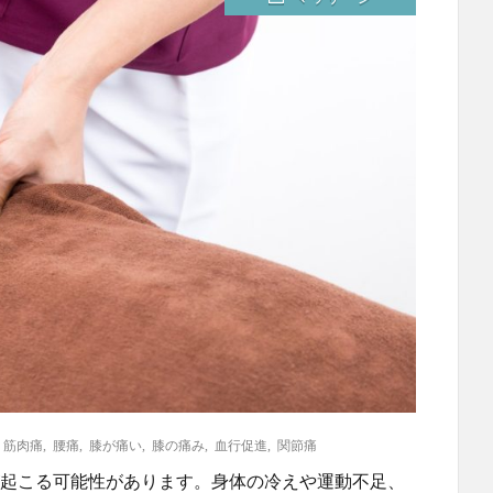
,
筋肉痛
,
腰痛
,
膝が痛い
,
膝の痛み
,
血行促進
,
関節痛
起こる可能性があります。身体の冷えや運動不足、