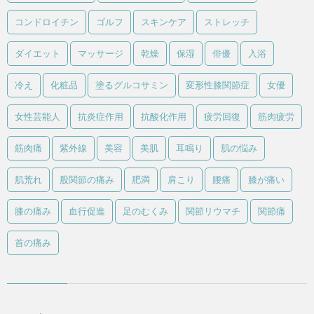
コンドロイチン
ゴルフ
スキンケア
ストレッチ
ダイエット
マッサージ
乾燥
保湿
俳優
入浴
冷え
化粧品
塗るグルコサミン
変形性膝関節症
女優
女性芸能人
抗炎症作用
抗酸化作用
疲労回復
筋肉疲労
筋肉痛
紫外線
美容
美肌
耳鳴り
肌の悩み
肌荒れ
股関節の痛み
肥満
肩こり
腰痛
膝が痛い
膝の痛み
血行促進
足のむくみ
関節リウマチ
関節痛
首の痛み