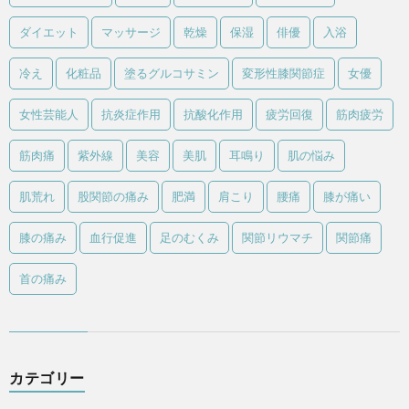
ダイエット
マッサージ
乾燥
保湿
俳優
入浴
冷え
化粧品
塗るグルコサミン
変形性膝関節症
女優
女性芸能人
抗炎症作用
抗酸化作用
疲労回復
筋肉疲労
筋肉痛
紫外線
美容
美肌
耳鳴り
肌の悩み
肌荒れ
股関節の痛み
肥満
肩こり
腰痛
膝が痛い
膝の痛み
血行促進
足のむくみ
関節リウマチ
関節痛
首の痛み
カテゴリー