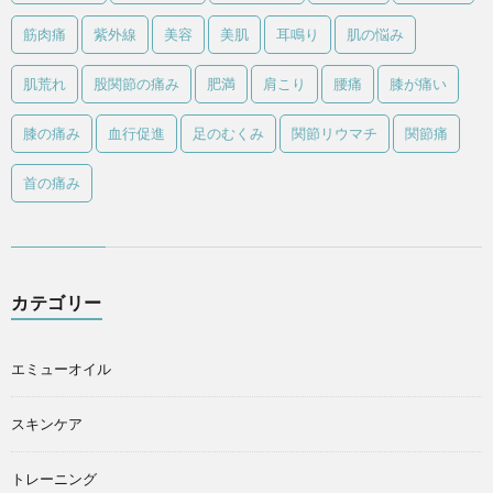
筋肉痛
紫外線
美容
美肌
耳鳴り
肌の悩み
肌荒れ
股関節の痛み
肥満
肩こり
腰痛
膝が痛い
膝の痛み
血行促進
足のむくみ
関節リウマチ
関節痛
首の痛み
カテゴリー
エミューオイル
スキンケア
トレーニング