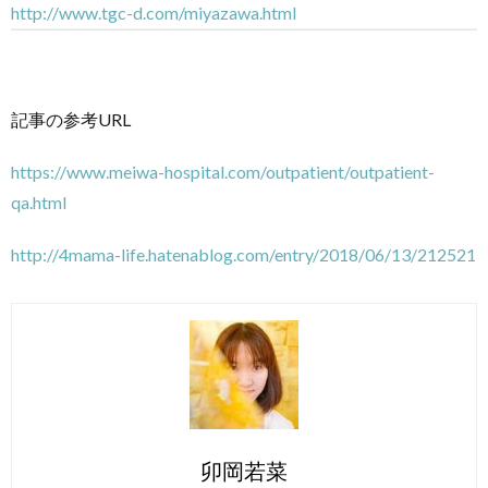
http://www.tgc-d.com/miyazawa.html
記事の参考URL
https://www.meiwa-hospital.com/outpatient/outpatient-
qa.html
http://4mama-life.hatenablog.com/entry/2018/06/13/212521
卯岡若菜