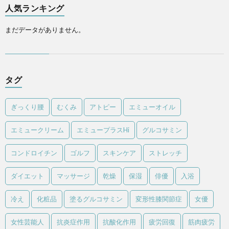
人気ランキング
まだデータがありません。
タグ
ぎっくり腰
むくみ
アトピー
エミューオイル
エミュークリーム
エミュープラスHi
グルコサミン
コンドロイチン
ゴルフ
スキンケア
ストレッチ
ダイエット
マッサージ
乾燥
保湿
俳優
入浴
冷え
化粧品
塗るグルコサミン
変形性膝関節症
女優
女性芸能人
抗炎症作用
抗酸化作用
疲労回復
筋肉疲労