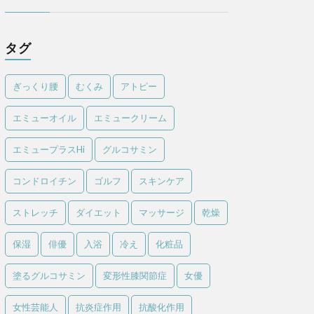
タグ
ぎっくり腰
むくみ
アトピー
エミューオイル
エミュークリーム
エミュープラスHi
グルコサミン
コンドロイチン
ゴルフ
スキンケア
ストレッチ
ダイエット
マッサージ
乾燥
保湿
俳優
入浴
冷え
化粧品
塗るグルコサミン
変形性膝関節症
女優
女性芸能人
抗炎症作用
抗酸化作用