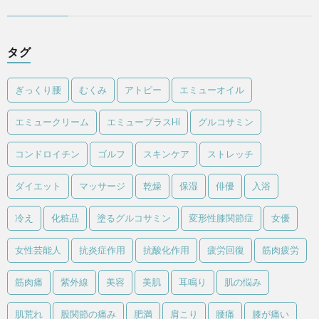
タグ
ぎっくり腰
むくみ
アトピー
エミューオイル
エミュークリーム
エミュープラスHi
グルコサミン
コンドロイチン
ゴルフ
スキンケア
ストレッチ
ダイエット
マッサージ
乾燥
保湿
俳優
入浴
冷え
化粧品
塗るグルコサミン
変形性膝関節症
女優
女性芸能人
抗炎症作用
抗酸化作用
疲労回復
筋肉疲労
筋肉痛
紫外線
美容
美肌
耳鳴り
肌の悩み
肌荒れ
股関節の痛み
肥満
肩こり
腰痛
膝が痛い