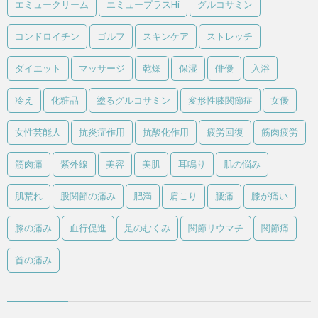
エミュークリーム
エミュープラスHi
グルコサミン
コンドロイチン
ゴルフ
スキンケア
ストレッチ
ダイエット
マッサージ
乾燥
保湿
俳優
入浴
冷え
化粧品
塗るグルコサミン
変形性膝関節症
女優
女性芸能人
抗炎症作用
抗酸化作用
疲労回復
筋肉疲労
筋肉痛
紫外線
美容
美肌
耳鳴り
肌の悩み
肌荒れ
股関節の痛み
肥満
肩こり
腰痛
膝が痛い
膝の痛み
血行促進
足のむくみ
関節リウマチ
関節痛
首の痛み