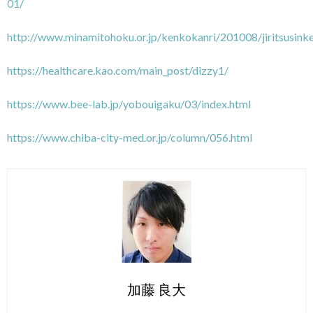
01/
http://www.minamitohoku.or.jp/kenkokanri/201008/jiritsusinke
https://healthcare.kao.com/main_post/dizzy1/
https://www.bee-lab.jp/yobouigaku/03/index.html
https://www.chiba-city-med.or.jp/column/056.html
加藤 良大