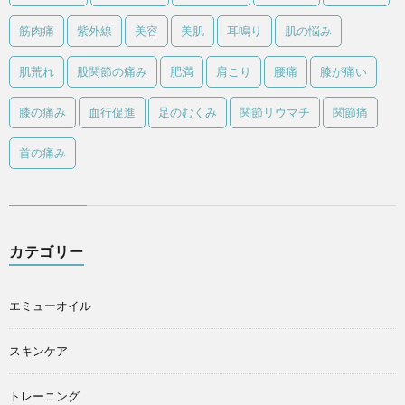
筋肉痛
紫外線
美容
美肌
耳鳴り
肌の悩み
肌荒れ
股関節の痛み
肥満
肩こり
腰痛
膝が痛い
膝の痛み
血行促進
足のむくみ
関節リウマチ
関節痛
首の痛み
カテゴリー
エミューオイル
スキンケア
トレーニング