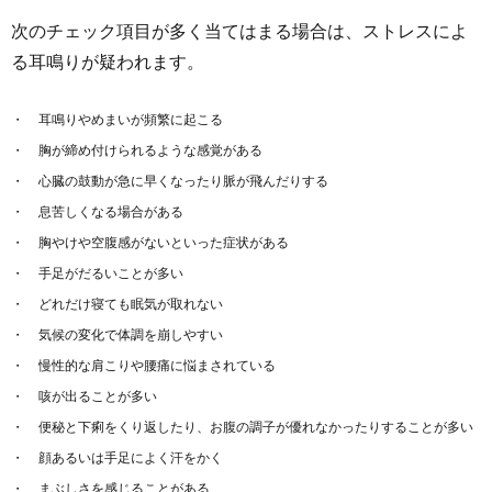
次のチェック項目が多く当てはまる場合は、ストレスによ
る耳鳴りが疑われます。
耳鳴りやめまいが頻繁に起こる
胸が締め付けられるような感覚がある
心臓の鼓動が急に早くなったり脈が飛んだりする
息苦しくなる場合がある
胸やけや空腹感がないといった症状がある
手足がだるいことが多い
どれだけ寝ても眠気が取れない
気候の変化で体調を崩しやすい
慢性的な肩こりや腰痛に悩まされている
咳が出ることが多い
便秘と下痢をくり返したり、お腹の調子が優れなかったりすることが多い
顔あるいは手足によく汗をかく
まぶしさを感じることがある