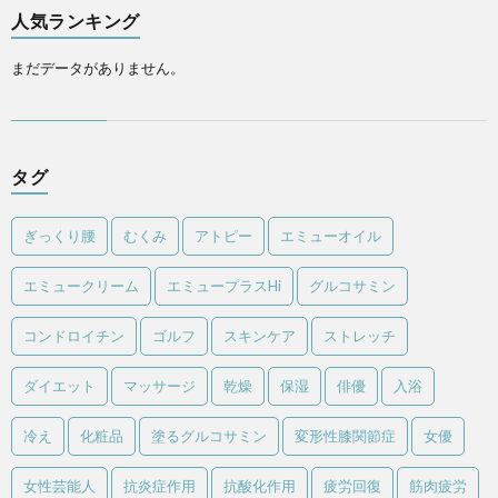
人気ランキング
まだデータがありません。
タグ
ぎっくり腰
むくみ
アトピー
エミューオイル
エミュークリーム
エミュープラスHi
グルコサミン
コンドロイチン
ゴルフ
スキンケア
ストレッチ
ダイエット
マッサージ
乾燥
保湿
俳優
入浴
冷え
化粧品
塗るグルコサミン
変形性膝関節症
女優
女性芸能人
抗炎症作用
抗酸化作用
疲労回復
筋肉疲労