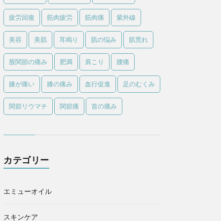
疲労回復
筋肉疲労
筋肉痛
紫外線
美容
美肌
耳鳴り
肌の悩み
肌荒れ
股関節の痛み
肥満
肩こり
腰痛
膝が痛い
膝の痛み
血行促進
足のむくみ
関節リウマチ
関節痛
首の痛み
カテゴリー
エミューオイル
スキンケア