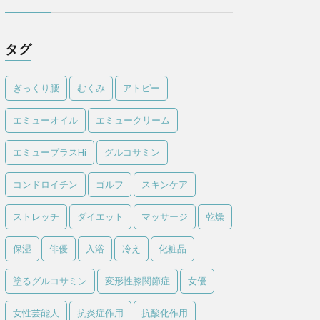
タグ
ぎっくり腰
むくみ
アトピー
エミューオイル
エミュークリーム
エミュープラスHi
グルコサミン
コンドロイチン
ゴルフ
スキンケア
ストレッチ
ダイエット
マッサージ
乾燥
保湿
俳優
入浴
冷え
化粧品
塗るグルコサミン
変形性膝関節症
女優
女性芸能人
抗炎症作用
抗酸化作用