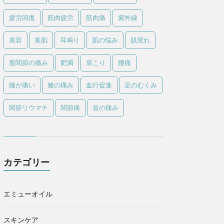
疲労回復
筋肉疲労
筋肉痛
紫外線
美容
美肌
耳鳴り
肌の悩み
肌荒れ
股関節の痛み
肥満
肩こり
腰痛
膝が痛い
膝の痛み
血行促進
足のむくみ
関節リウマチ
関節痛
首の痛み
カテゴリー
エミューオイル
スキンケア