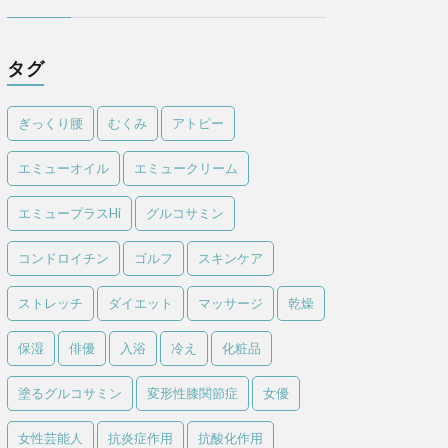
タグ
ぎっくり腰
むくみ
アトピー
エミューオイル
エミュークリーム
エミュープラスHi
グルコサミン
コンドロイチン
ゴルフ
スキンケア
ストレッチ
ダイエット
マッサージ
乾燥
保湿
俳優
入浴
冷え
化粧品
塗るグルコサミン
変形性膝関節症
女優
女性芸能人
抗炎症作用
抗酸化作用